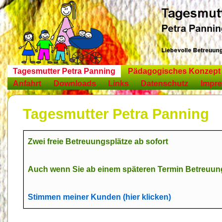
↓
Zum
Inhalt
Main
Tagesmutter Petra Panning
Pädagogisches Konzept
Anfahrt
Downloads
Links
Datenschutz
Impr
Navigation
Tagesmutter Petra Panning
Zwei freie Betreuungsplätze ab sofort
Auch wenn Sie ab einem späteren Termin Betreuung 
Stimmen meiner Kunden (hier klicken)